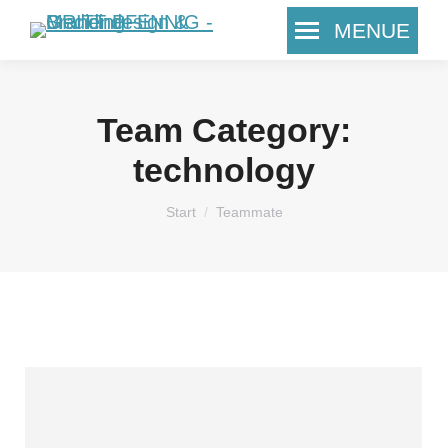
MENUE
Search:
Team Category:
technology
Sie befinden sich hier:
Start
Teammate